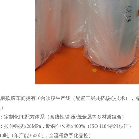
装吹膜车间拥有10台吹膜生产线（配置三层共挤核心技术）， 幅宽
景）
艺：定制化PE配方体系（含线性/高压/茂金属等多材质组合）
：拉伸强度≥28MPa，断裂伸长率≥400%（ISO 1184标准认证）
：10吨（年产能3600吨，全流程数字化品控）