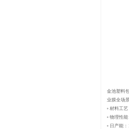
金池塑料包
业膜全场
▫ 材料工
▫ 物理性能
▫ 日产能