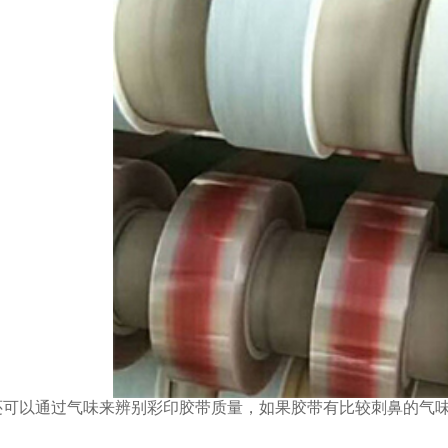
以通过气味来辨别彩印胶带质量，如果胶带有比较刺鼻的气味