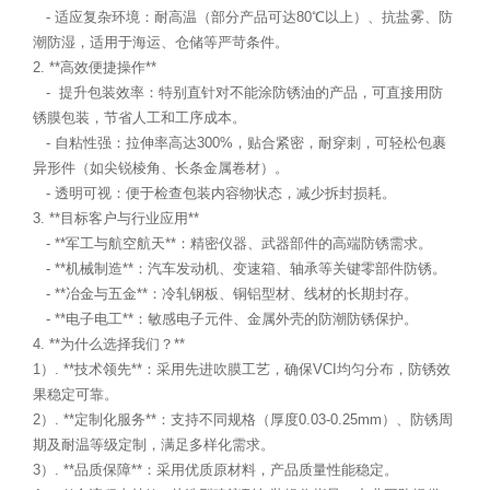
- 适应复杂环境：耐高温（部分产品可达80℃以上）、抗盐雾、防
潮防湿，适用于海运、仓储等严苛条件。
2. **高效便捷操作**
- 提升包装效率：特别直针对不能涂防锈油的产品，可直接用防
锈膜包装，节省人工和工序成本。
- 自粘性强：拉伸率高达300%，贴合紧密，耐穿刺，可轻松包裹
异形件（如尖锐棱角、长条金属卷材）。
- 透明可视：便于检查包装内容物状态，减少拆封损耗。
3. **目标客户与行业应用**
- **军工与航空航天**：精密仪器、武器部件的高端防锈需求。
- **机械制造**：汽车发动机、变速箱、轴承等关键零部件防锈。
- **冶金与五金**：冷轧钢板、铜铝型材、线材的长期封存。
- **电子电工**：敏感电子元件、金属外壳的防潮防锈保护。
4. **为什么选择我们？**
1）. **技术领先**：采用先进吹膜工艺，确保VCI均匀分布，防锈效
果稳定可靠。
2）. **定制化服务**：支持不同规格（厚度0.03-0.25mm）、防锈周
期及耐温等级定制，满足多样化需求。
3）. **品质保障**：采用优质原材料，产品质量性能稳定。