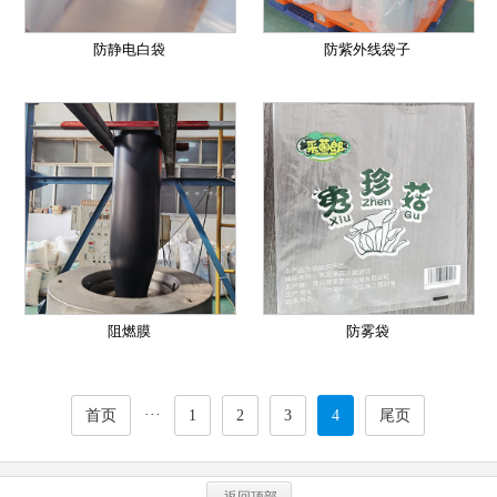
防静电白袋
防紫外线袋子
阻燃膜
防雾袋
···
首页
1
2
3
4
尾页
返回顶部