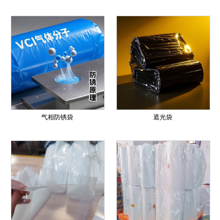
气相防锈袋
遮光袋