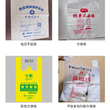
低压手提袋
方便袋
彩色方便袋
平纹多色印刷方便袋